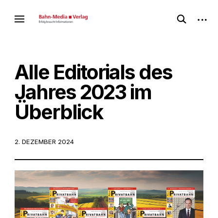
Skip
open
open
to
des Bahnmedia-Verlags
Bahnmediathek
search
sideb
content
form
Alle Editorials des
Jahres 2023 im
Überblick
POSTED
2. DEZEMBER 2024
ON: