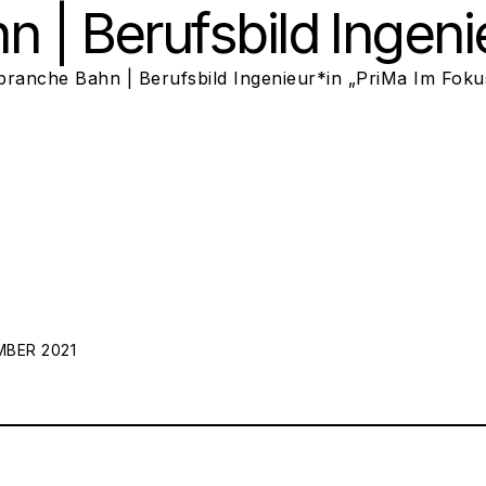
n | Berufsbild Ingeni
branche Bahn | Berufsbild Ingenieur*in „PriMa Im Fok
N:
MBER 2021