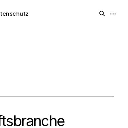
open
tenschutz
open
search
sidebar
form
ftsbranche