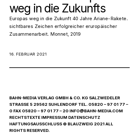
weg in die Zukunfts
Europas weg in die Zukunft 40 Jahre Ariane-Rakete.
sichtbares Zeichen erfolgreicher eruropäischer
Zusammenarbeit. Monnet, 2019
POSTED ON:
16. FEBRUAR 2021
BAHN-MEDIA VERLAG GMBH & CO. KG SALZWEDELER
STRASSE 5 29562 SUHLENDORF TEL. 05820 – 97 01 77 –
0 FAX 05820 – 97 01 77 – 20 INFO@BAHN-MEDIA.COM
RECHTSTEXTE IMPRESSUM DATENSCHUTZ
HAFTUNGSAUSSCHLUSS © BLAUZWEIG 2021 ALL
RIGHTS RESERVED.