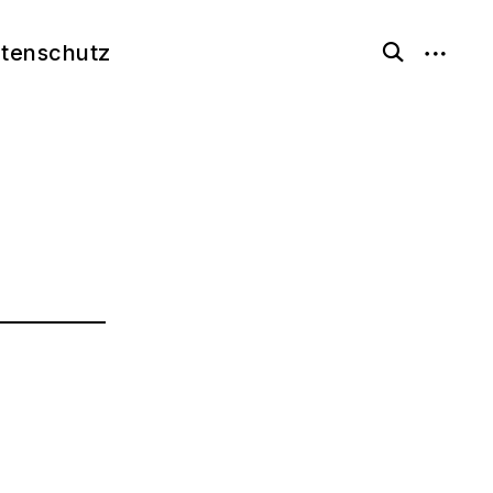
open
tenschutz
open
search
sidebar
form