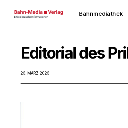
Bahnmediathek
Bahnmediathek
des Bahnmedia-Verlags
Skip
to
content
Editorial des P
POSTED
26. MÄRZ 2026
ON: