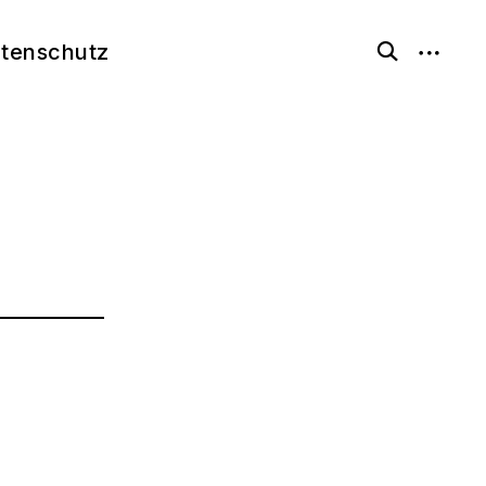
open
tenschutz
open
search
sidebar
form