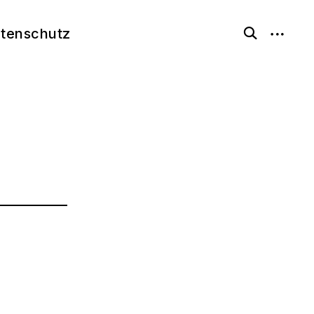
open
tenschutz
open
search
sidebar
form