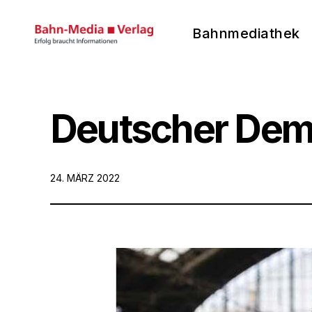
Bahnmediathek
Bahnmediathek
des Bahnmedia-Verlags
Skip
to
content
Deutscher Demo
POSTED
24. MÄRZ 2022
ON: