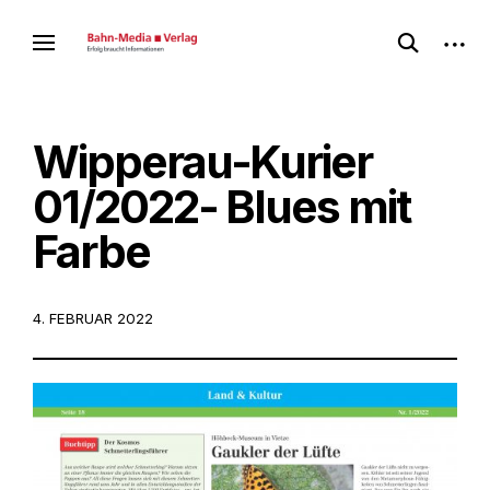
Skip
open
open
to
des Bahnmedia-Verlags
Bahnmediathek
search
sideb
content
form
Wipperau-Kurier
01/2022- Blues mit
Farbe
POSTED
4. FEBRUAR 2022
ON: