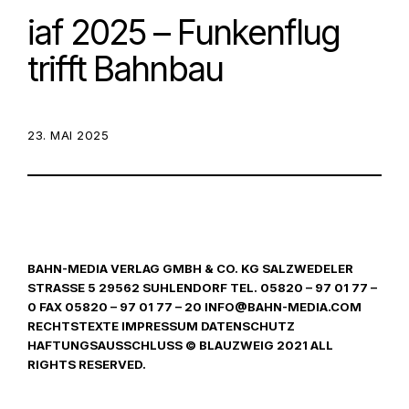
iaf 2025 – Funkenflug
trifft Bahnbau
POSTED ON:
23. MAI 2025
BAHN-MEDIA VERLAG GMBH & CO. KG SALZWEDELER
STRASSE 5 29562 SUHLENDORF TEL. 05820 – 97 01 77 –
0 FAX 05820 – 97 01 77 – 20 INFO@BAHN-MEDIA.COM
RECHTSTEXTE IMPRESSUM DATENSCHUTZ
HAFTUNGSAUSSCHLUSS © BLAUZWEIG 2021 ALL
RIGHTS RESERVED.