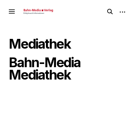
Skip
open
open
to
des Bahnmedia-Verlags
Bahnmediathek
search
sideb
content
form
Mediathek
Bahn-Media
Mediathek